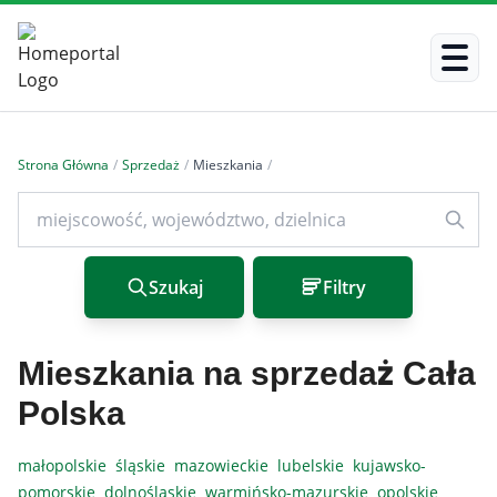
Strona Główna
/
Sprzedaż
/
Mieszkania
/
Szukaj
Filtry
Mieszkania na sprzedaż Cała
Polska
małopolskie
śląskie
mazowieckie
lubelskie
kujawsko-
pomorskie
dolnośląskie
warmińsko-mazurskie
opolskie