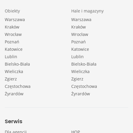
Obiekty
Hale i magazyny
Warszawa
Warszawa
Kraków
Kraków
Wrocław
Wrocław
Poznań
Poznań
Katowice
Katowice
Lublin
Lublin
Bielsko-Biała
Bielsko-Biała
Wieliczka
Wieliczka
Zgierz
Zgierz
Częstochowa
Częstochowa
Żyrardów
Żyrardów
Serwis
Dla agencji
HOP