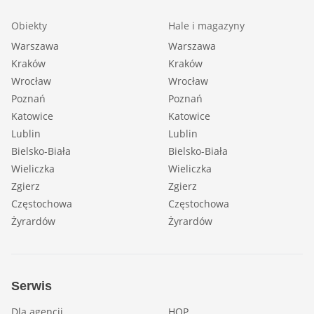
Obiekty
Hale i magazyny
Warszawa
Warszawa
Kraków
Kraków
Wrocław
Wrocław
Poznań
Poznań
Katowice
Katowice
Lublin
Lublin
Bielsko-Biała
Bielsko-Biała
Wieliczka
Wieliczka
Zgierz
Zgierz
Częstochowa
Częstochowa
Żyrardów
Żyrardów
Serwis
Dla agencji
HOP