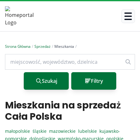
Strona Główna
/
Sprzedaż
/
Mieszkania
/
Szukaj
Filtry
Mieszkania na sprzedaż
Cała Polska
małopolskie
śląskie
mazowieckie
lubelskie
kujawsko-
pomorskie
dolnośląskie
warmińsko-mazurskie
opolskie