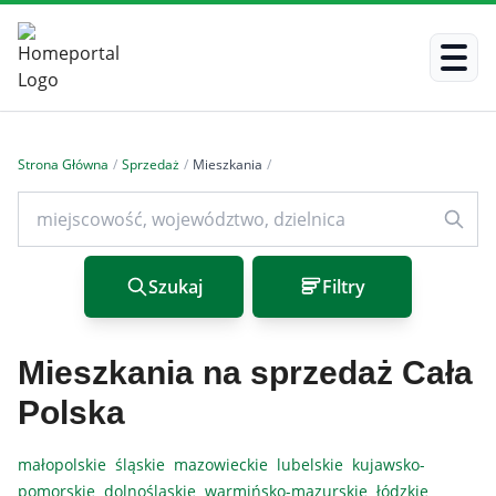
Strona Główna
/
Sprzedaż
/
Mieszkania
/
Szukaj
Filtry
Mieszkania na sprzedaż Cała
Polska
małopolskie
śląskie
mazowieckie
lubelskie
kujawsko-
pomorskie
dolnośląskie
warmińsko-mazurskie
łódzkie