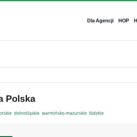
Dla Agencji
HOP
a Polska
orskie
dolnośląskie
warmińsko-mazurskie
łódzkie