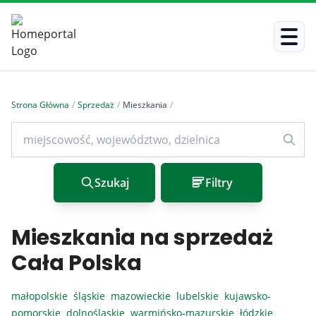
Strona Główna
/
Sprzedaż
/
Mieszkania
/
Szukaj
Filtry
Mieszkania na sprzedaż
Cała Polska
małopolskie
śląskie
mazowieckie
lubelskie
kujawsko-
pomorskie
dolnośląskie
warmińsko-mazurskie
łódzkie