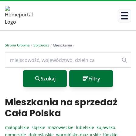
Strona Główna
/
Sprzedaż
/
Mieszkania
/
Szukaj
Filtry
Mieszkania na sprzedaż
Cała Polska
małopolskie
śląskie
mazowieckie
lubelskie
kujawsko-
pomorskie
dolnośląskie
warmińsko-mazurskie
łódzkie