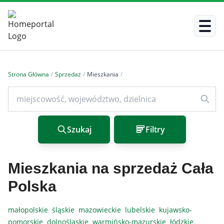
Strona Główna
/
Sprzedaż
/
Mieszkania
/
Szukaj
Filtry
Mieszkania na sprzedaż Cała
Polska
małopolskie
śląskie
mazowieckie
lubelskie
kujawsko-
pomorskie
dolnośląskie
warmińsko-mazurskie
łódzkie