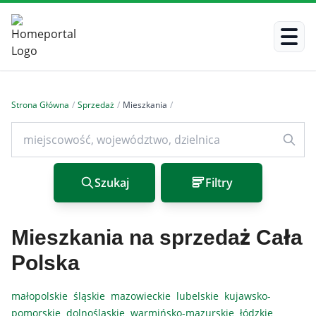
Strona Główna
/
Sprzedaż
/
Mieszkania
/
Szukaj
Filtry
Mieszkania na sprzedaż Cała
Polska
małopolskie
śląskie
mazowieckie
lubelskie
kujawsko-
pomorskie
dolnośląskie
warmińsko-mazurskie
łódzkie