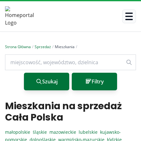
Strona Główna
/
Sprzedaż
/
Mieszkania
/
Szukaj
Filtry
Mieszkania na sprzedaż
Cała Polska
małopolskie
śląskie
mazowieckie
lubelskie
kujawsko-
pomorskie
dolnośląskie
warmińsko-mazurskie
łódzkie