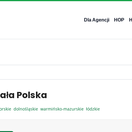
Dla Agencji
HOP
ała Polska
orskie
dolnośląskie
warmińsko-mazurskie
łódzkie