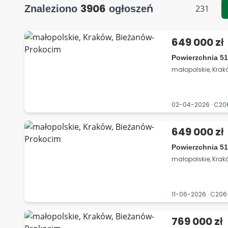
3906
Znaleziono
ogłoszeń
231
649 000 zł
Powierzchnia 51
małopolskie, Kra
02-04-2026 · C2
649 000 zł
Powierzchnia 51
małopolskie, Kra
11-06-2026 · C2
769 000 zł