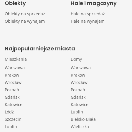
Obiekty
Hale i magazyny
Obiekty na sprzedaż
Hale na sprzedaż
Obiekty na wynajem
Hale na wynajem
Najpopularniejsze miasta
Mieszkania
Domy
Warszawa
Warszawa
Kraków
Kraków
Wrocław
Wrocław
Poznań
Poznań
Gdańsk
Gdańsk
Katowice
Katowice
Łódź
Lublin
Szczecin
Bielsko-Biała
Lublin
Wieliczka