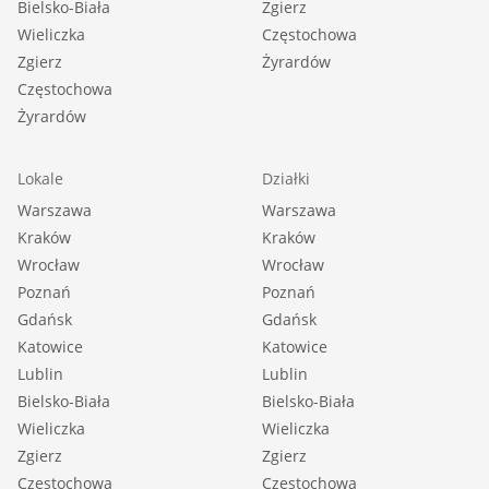
Bielsko-Biała
Zgierz
Wieliczka
Częstochowa
Zgierz
Żyrardów
Częstochowa
Żyrardów
Lokale
Działki
Warszawa
Warszawa
Kraków
Kraków
Wrocław
Wrocław
Poznań
Poznań
Gdańsk
Gdańsk
Katowice
Katowice
Lublin
Lublin
Bielsko-Biała
Bielsko-Biała
Wieliczka
Wieliczka
Zgierz
Zgierz
Częstochowa
Częstochowa