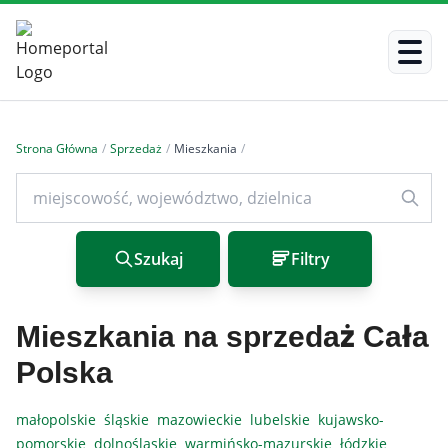
Strona Główna
/
Sprzedaż
/
Mieszkania
/
Szukaj
Filtry
Mieszkania na sprzedaż Cała
Polska
małopolskie
śląskie
mazowieckie
lubelskie
kujawsko-
pomorskie
dolnośląskie
warmińsko-mazurskie
łódzkie