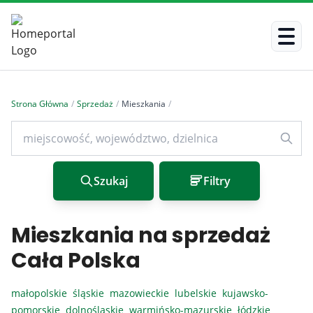
Strona Główna
/
Sprzedaż
/
Mieszkania
/
Szukaj
Filtry
Mieszkania na sprzedaż
Cała Polska
małopolskie
śląskie
mazowieckie
lubelskie
kujawsko-
pomorskie
dolnośląskie
warmińsko-mazurskie
łódzkie