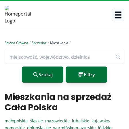
Strona Główna
/
Sprzedaż
/
Mieszkania
/
Szukaj
Filtry
Mieszkania na sprzedaż
Cała Polska
małopolskie
śląskie
mazowieckie
lubelskie
kujawsko-
pomorskie
dolnośląskie
warmińsko-mazurskie
łódzkie