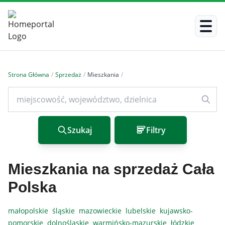
Strona Główna
/
Sprzedaż
/
Mieszkania
/
Szukaj
Filtry
Mieszkania na sprzedaż Cała
Polska
małopolskie
śląskie
mazowieckie
lubelskie
kujawsko-
pomorskie
dolnośląskie
warmińsko-mazurskie
łódzkie