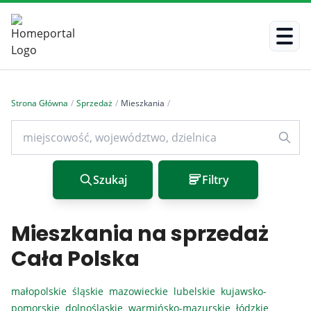
Strona Główna
/
Sprzedaż
/
Mieszkania
/
Szukaj
Filtry
Mieszkania na sprzedaż
Cała Polska
małopolskie
śląskie
mazowieckie
lubelskie
kujawsko-
pomorskie
dolnośląskie
warmińsko-mazurskie
łódzkie