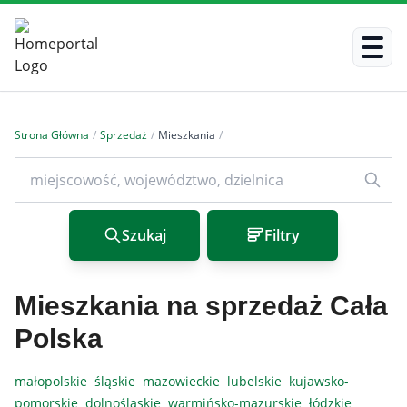
Strona Główna
/
Sprzedaż
/
Mieszkania
/
Szukaj
Filtry
Mieszkania na sprzedaż Cała
Polska
małopolskie
śląskie
mazowieckie
lubelskie
kujawsko-
pomorskie
dolnośląskie
warmińsko-mazurskie
łódzkie