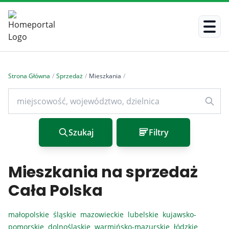
Strona Główna
/
Sprzedaż
/
Mieszkania
/
Szukaj
Filtry
Mieszkania na sprzedaż
Cała Polska
małopolskie
śląskie
mazowieckie
lubelskie
kujawsko-
pomorskie
dolnośląskie
warmińsko-mazurskie
łódzkie