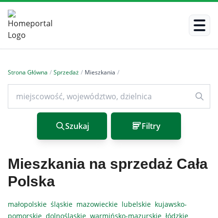
Strona Główna
/
Sprzedaż
/
Mieszkania
/
Szukaj
Filtry
Mieszkania na sprzedaż Cała
Polska
małopolskie
śląskie
mazowieckie
lubelskie
kujawsko-
pomorskie
dolnośląskie
warmińsko-mazurskie
łódzkie