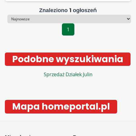
1
Znaleziono
ogłoszeń
Sortowanie
1
Podobne wyszukiwania
Sprzedaż Działek Julin
Mapa homeportal.pl