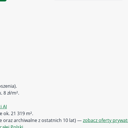
oszenia).
. 8 zł/m².
 AI
e ok. 21 319 m².
ne oraz archiwalne z ostatnich 10 lat) —
zobacz oferty prywa
całej Polski
.