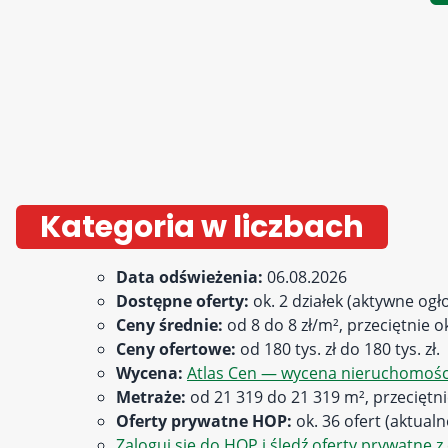
Kategoria w liczbach
Data odświeżenia:
06.08.2026
Dostępne oferty:
ok. 2 działek (aktywne ogł
Ceny średnie:
od 8 do 8 zł/m², przeciętnie ok
Ceny ofertowe:
od 180 tys. zł do 180 tys. zł.
Wycena:
Atlas Cen — wycena nieruchomości
Metraże:
od 21 319 do 21 319 m², przeciętni
Oferty prywatne HOP:
ok. 36 ofert (aktual
Zaloguj się do HOP i śledź oferty prywatne z 