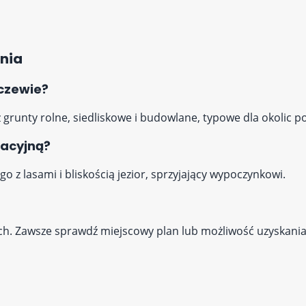
nia
aczewie?
z grunty rolne, siedliskowe i budowlane, typowe dla okolic po
eacyjną?
o z lasami i bliskością jezior, sprzyjający wypoczynkowi.
wych. Zawsze sprawdź miejscowy plan lub możliwość uzyska