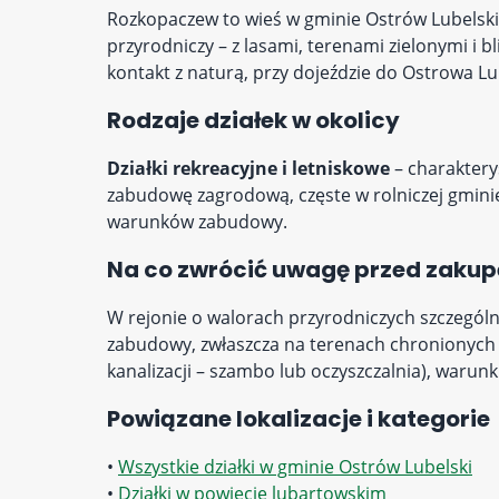
Rozkopaczew to wieś w gminie Ostrów Lubelski
przyrodniczy – z lasami, terenami zielonymi i bl
kontakt z naturą, przy dojeździe do Ostrowa L
Rodzaje działek w okolicy
Działki rekreacyjne i letniskowe
– charaktery
zabudowę zagrodową, częste w rolniczej gmini
warunków zabudowy.
Na co zwrócić uwagę przed zaku
W rejonie o walorach przyrodniczych szczególn
zabudowy, zwłaszcza na terenach chronionych i
kanalizacji – szambo lub oczyszczalnia), waru
Powiązane lokalizacje i kategorie
•
Wszystkie działki w gminie Ostrów Lubelski
•
Działki w powiecie lubartowskim