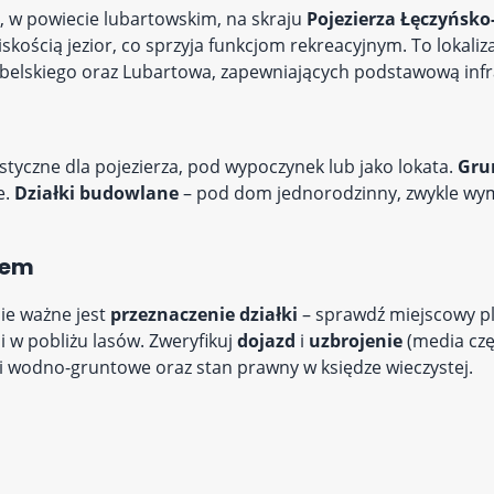
, w powiecie lubartowskim, na skraju
Pojezierza Łęczyńsk
iskością jezior, co sprzyja funkcjom rekreacyjnym. To lokaliz
ubelskiego oraz Lubartowa, zapewniających podstawową infr
styczne dla pojezierza, pod wypoczynek lub jako lokata.
Grun
e.
Działki budowlane
– pod dom jednorodzinny, zwykle wy
pem
ie ważne jest
przeznaczenie działki
– sprawdź miejscowy p
 w pobliżu lasów. Zweryfikuj
dojazd
i
uzbrojenie
(media częs
nki wodno-gruntowe oraz stan prawny w księdze wieczystej.