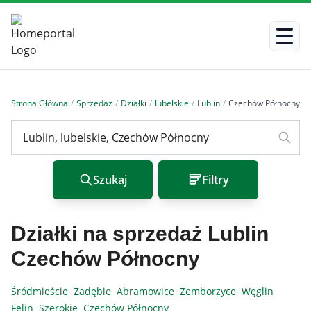
Strona Główna
/
Sprzedaż
/
Działki
/
lubelskie
/
Lublin
/
Czechów Północny
/
Szukaj
Filtry
Działki na sprzedaż Lublin
Czechów Północny
Śródmieście
Zadębie
Abramowice
Zemborzyce
Węglin
Felin
Szerokie
Czechów Północny