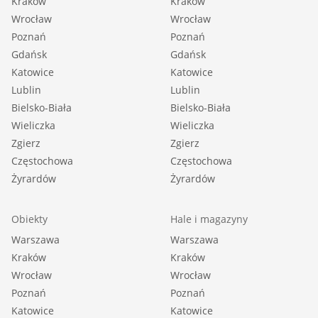
Kraków
Kraków
Wrocław
Wrocław
Poznań
Poznań
Gdańsk
Gdańsk
Katowice
Katowice
Lublin
Lublin
Bielsko-Biała
Bielsko-Biała
Wieliczka
Wieliczka
Zgierz
Zgierz
Częstochowa
Częstochowa
Żyrardów
Żyrardów
Obiekty
Hale i magazyny
Warszawa
Warszawa
Kraków
Kraków
Wrocław
Wrocław
Poznań
Poznań
Katowice
Katowice