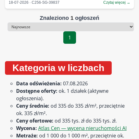
18-07-2026 · C256-SG-39837
Czytaj więcej →
Znaleziono
1
ogłoszeń
Sortowanie
1
Kategoria w liczbach
Data odświeżenia:
07.08.2026
Dostępne oferty:
ok. 1 działek (aktywne
ogłoszenia).
Ceny średnie:
od 335 do 335 zł/m², przeciętnie
ok. 335 zł/m².
Ceny ofertowe:
od 335 tys. zł do 335 tys. zł.
Wycena:
Atlas Cen — wycena nieruchomości AI
Metraże:
od 1 000 do 1 000 m², przeciętnie ok.