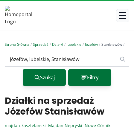
Strona Główna
/
Sprzedaż
/
Działki
/
lubelskie
/
Józefów
/
Stanisławów
/
Szukaj
Filtry
Działki na sprzedaż
Józefów Stanisławów
majdan-kasztelanski
Majdan Nepryski
Nowe Górniki