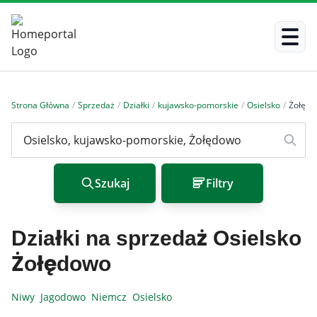
Strona Główna
/
Sprzedaż
/
Działki
/
kujawsko-pomorskie
/
Osielsko
/
Żołęd
Szukaj
Filtry
Działki na sprzedaż Osielsko
Żołędowo
Niwy
Jagodowo
Niemcz
Osielsko