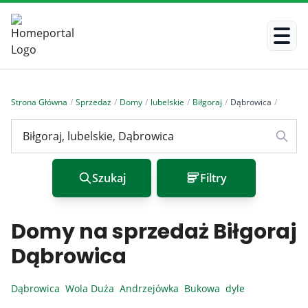
Strona Główna
/
Sprzedaż
/
Domy
/
lubelskie
/
Biłgoraj
/
Dąbrowica
/
Szukaj
Filtry
Domy na sprzedaż Biłgoraj
Dąbrowica
Dąbrowica
Wola Duża
Andrzejówka
Bukowa
dyle