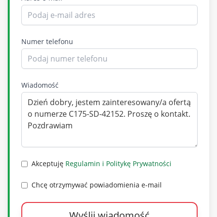
Oferta dotycząca nieruchomości nie stanowi
oferty w rozumieniu art. 66 i następnych
Numer telefonu
Kodeksu Cywilnego.
Wiadomość
Oferta wysłana z systemu Galactica Virgo
Akceptuję
Regulamin i Politykę Prywatności
Chcę otrzymywać powiadomienia e-mail
Wyślij wiadomość