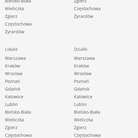
Bielsko-Biała
Zgierz
Wieliczka
Częstochowa
Zgierz
Żyrardów
Częstochowa
Żyrardów
Lokale
Działki
Warszawa
Warszawa
Kraków
Kraków
Wrocław
Wrocław
Poznań
Poznań
Gdańsk
Gdańsk
Katowice
Katowice
Lublin
Lublin
Bielsko-Biała
Bielsko-Biała
Wieliczka
Wieliczka
Zgierz
Zgierz
Częstochowa
Częstochowa