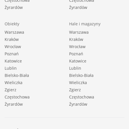
Częstochowa
Częstochowa
Żyrardów
Żyrardów
Obiekty
Hale i magazyny
Warszawa
Warszawa
Kraków
Kraków
Wrocław
Wrocław
Poznań
Poznań
Katowice
Katowice
Lublin
Lublin
Bielsko-Biała
Bielsko-Biała
Wieliczka
Wieliczka
Zgierz
Zgierz
Częstochowa
Częstochowa
Żyrardów
Żyrardów