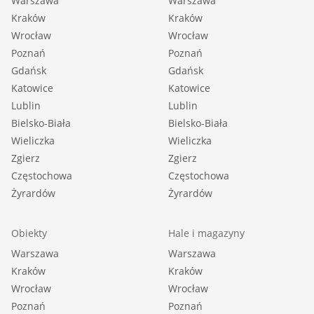
Warszawa
Warszawa
Kraków
Kraków
Wrocław
Wrocław
Poznań
Poznań
Gdańsk
Gdańsk
Katowice
Katowice
Lublin
Lublin
Bielsko-Biała
Bielsko-Biała
Wieliczka
Wieliczka
Zgierz
Zgierz
Częstochowa
Częstochowa
Żyrardów
Żyrardów
Obiekty
Hale i magazyny
Warszawa
Warszawa
Kraków
Kraków
Wrocław
Wrocław
Poznań
Poznań