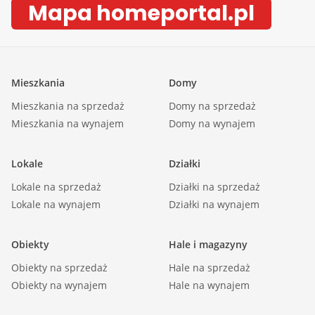
Mapa homeportal.pl
meble kuchenne na wymiar, zmywarka,
zlewozmywak z baterią, sprzęt AGD, piekarnik,
okap, mikrofalówka, kuchenka |
Wystawa okien - kuchnia: Wsch |
Mieszkania
Domy
Typ łazienki: razem z wc |
Mieszkania na sprzedaż
Liczba łazienek: 1 |
Domy na sprzedaż
Mieszkania na wynajem
Domy na wynajem
Podłoga łazienki: gres |
Wyposażenie łazienki: WC, umywalka, pralka,
Lokale
Działki
lustro, kabina prysznicowa |
Ściany łazienki: inne |
Lokale na sprzedaż
Działki na sprzedaż
Lokale na wynajem
Wyposażenie dodatkowe: szafki, pralka, lustro |
Działki na wynajem
Liczba przedpokoi: 1 |
Podłoga przedpokoi: gres |
Obiekty
Hale i magazyny
Ściany przedpokoi: malowane |
Obiekty na sprzedaż
Hale na sprzedaż
Wyposażenie przedpokoi: domofon |
Obiekty na wynajem
Hale na wynajem
Typ kaucji: jednomiesięczna |