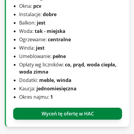
na wodę, ogrzewanie, śmieci)
Okna:
pcv
Dodatkowo płatny jedynie prąd.
Instalacje:
dobre
Obowiązuje Najem Okazjonalny.
Balkon:
jest
Woda:
tak - miejska
Serdecznie zapraszam na prezentację
Ogrzewanie:
centralne
Malwina Filas
Winda:
jest
tel. 518-706-518
Umeblowanie:
pełne
e-mail: malwina@sadurscy.pl
Opłaty wg liczników:
co, prąd, woda ciepła,
::DODATKOWE INFORMACJE |
woda zimna
Kategoria oferty: Mieszkania dla rodzin z dziećmi
Dodatki:
meble, winda
|
Kaucja:
jednomiesięczna
Rodzaj budynku: blok |
Okres najmu:
1
Dozór budynku: monitoring |
Głośność: umiarkowanie ciche |
Wyceń tę ofertę w HAC
Widok: panorama miasta |
Gaz: brak |