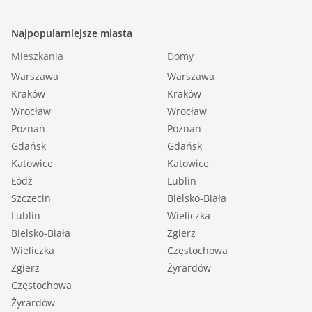
Najpopularniejsze miasta
::LINK DO STRONY |
Mieszkania
Domy
https://sadurscy.pl/offer/BS2-MW-311088
Warszawa
Warszawa
Kraków
Kraków
::KONTAKT DO AGENTA |
Wrocław
Wrocław
Malwina Filas |
Poznań
Poznań
+48 518-706-518 |
Gdańsk
Gdańsk
Katowice
malwina@sadurscy.pl
Katowice
Łódź
Lublin
Szczecin
Bielsko-Biała
::DANE BIURA |
Lublin
Wieliczka
Oddział BS2, Rynek Pierwotny |
Bielsko-Biała
Zgierz
Przewóz 47 |
Wieliczka
Częstochowa
30-081 Kraków |
Zgierz
Żyrardów
12 630-90-45
Częstochowa
Żyrardów