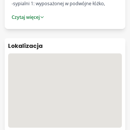
-sypialni 1: wyposażonej w podwójne łóżko,
meble oraz fotel z podnóżkiem.
Czytaj więcej
-sypialni 2: z dużą szafą w zabudowie
-łazienki z prysznicem, pralką, umywalką oraz
szafkami
Lokalizacja
Do mieszkania przynależy balkon na którym
można miło spędzać czas. Mieszkanie jest
trzystronne dzięki temu łatwo je przewietrzyć. W
oknach zamontowane zostały klamki z blokadą
na klucz dla bezpieczeństwa dzieci oraz rolety
zewnętrzne, które doskonale chronią przed
upałem w słoneczne dni.
W sąsiedztwie pełna infrastruktura handlowo -
usługowa oraz gastronomiczna. Centrum ATUT,