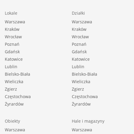
::GRATIS | Nasza prowizja zawiera: koszt
Lokale
Działki
przedwstępnej notarialnej umowy sprzedaży
Warszawa
Warszawa
nieruchomości z rynku wtórnego.
Kraków
Kraków
Wrocław
::GWARANCJA | Gwarancja zwrotu zadatku.
Wrocław
Poznań
Poznań
Więcej informacji na sadurscy.pl/zwrot-zadatku/
Gdańsk
Gdańsk
Katowice
Katowice
Lublin
Lublin
Bielsko-Biała
Bielsko-Biała
Wieliczka
Wieliczka
Zgierz
Zgierz
Częstochowa
Częstochowa
Żyrardów
Żyrardów
Obiekty
Hale i magazyny
Warszawa
Warszawa