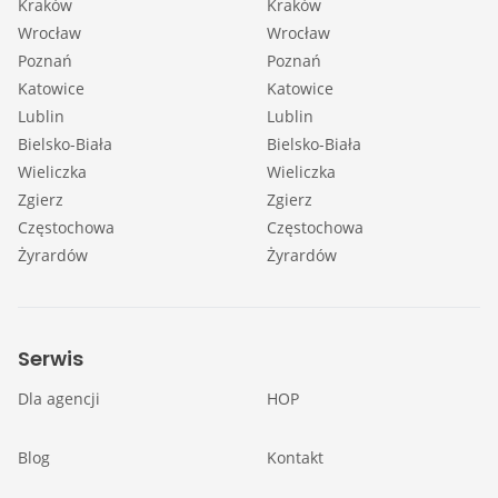
Kraków
Kraków
Wrocław
Wrocław
Poznań
Poznań
Katowice
Katowice
Lublin
Lublin
Bielsko-Biała
Bielsko-Biała
Wieliczka
Wieliczka
Zgierz
Zgierz
Częstochowa
Częstochowa
Żyrardów
Żyrardów
Serwis
Dla agencji
HOP
Blog
Kontakt