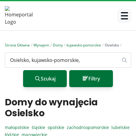
Strona Główna
/
Wynajem
/
Domy
/
kujawsko-pomorskie
/
Osielsko
/
Szukaj
Filtry
Domy do wynajęcia
Osielsko
małopolskie
śląskie
opolskie
zachodniopomorskie
lubelskie
łódzkie
mazowieckie