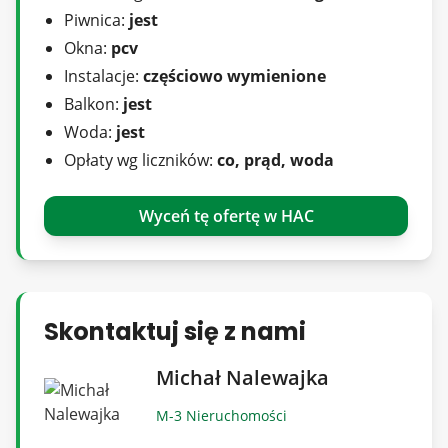
Nota prawna: Treść niniejszego ogłoszenia nie
Piwnica:
jest
stanowi oferty handlowej w rozumieniu Kodeksu
Okna:
pcv
Cywilnego. Ma charakter informacyjny i zalecamy
Instalacje:
częściowo wymienione
osobistą weryfikację podanych w ogłoszeniu
Balkon:
jest
informacji, gdyż pomimo naszych starań w opisy
Woda:
jest
ogłoszeń mogą wkraść się błędy.
Opłaty wg liczników:
co, prąd, woda
Wyceń tę ofertę w HAC
Skontaktuj się z nami
Michał Nalewajka
M-3 Nieruchomości