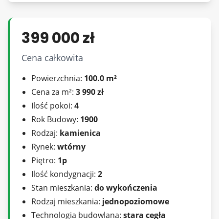
Lokal wyodrębniony, z udziałem w gruncie.
Księga Wieczysta bez obciążeń, jeden właściciel.
399 000 zł
Czynsz do Wspólnoty - 450 zł/mc.
Cena całkowita
Powierzchnia:
100.0 m²
Oferta wysłana z systemu BCK Galactica
Cena za m²:
3 990 zł
Ilość pokoi:
4
Zapewniamy rzetelne doradztwo oraz
Rok Budowy:
1900
bezpieczeństwo transakcji. W ramach oferty
Rodzaj:
kamienica
pomagamy także w uzyskaniu korzystnego
Rynek:
wtórny
kredytu hipotecznego na zakup wybranej przez
Piętro:
1p
Państwa nieruchomości.
Ilość kondygnacji:
2
Stan mieszkania:
do wykończenia
Więcej ofert na m-trzy . pl
Rodzaj mieszkania:
jednopoziomowe
Technologia budowlana:
stara cegła