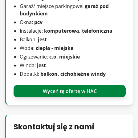
mieszkańcach korzystających z ekologicznych
Garaż/ miejsce parkingowe:
garaż pod
środków transportu.
budynkiem
Zielone dachy budynków będą nie tylko
Okna:
pcv
estetyczne, ale również poprawią jakość
Instalacje:
komputerowa, telefoniczna
powietrza i obniżą temperaturę otoczenia.
Balkon:
jest
Woda:
ciepła - miejska
Ogrzewanie:
c.o. miejskie
Prądnik biały to doskonale skomunikowana
Winda:
jest
okolica, idealne miejsce dla osób szukających
Dodatki:
balkon, cichobieżne windy
spokoju i bliskości natury, z jednoczesnym
dostępem do nowoczesnych rozwiązań
Wyceń tę ofertę w HAC
technologicznych.
Serdecznie zapraszam do kontaktu
Skontaktuj się z nami