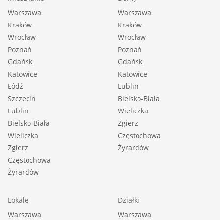
Liczba przedpokoi: 1 |
Warszawa
Warszawa
Podłoga przedpokoi: wylewka |
Kraków
Kraków
Ściany przedpokoi: tynk |
Wrocław
Wrocław
Poznań
Poznań
Gdańsk
Gdańsk
Katowice
::LINK DO STRONY |
Katowice
Łódź
Lublin
https://sadurscy.pl/offer/BS2-MS-304346
Szczecin
Bielsko-Biała
Lublin
Wieliczka
::KONTAKT DO AGENTA |
Bielsko-Biała
Zgierz
Patrycja Rubinkiewicz |
Wieliczka
Częstochowa
+48 505-236-943 |
Zgierz
Żyrardów
patrycja@sadurscy.pl
Częstochowa
Żyrardów
::DANE BIURA |
Oddział BS2, Rynek Pierwotny |
Lokale
Działki
Przewóz 47 |
Warszawa
Warszawa