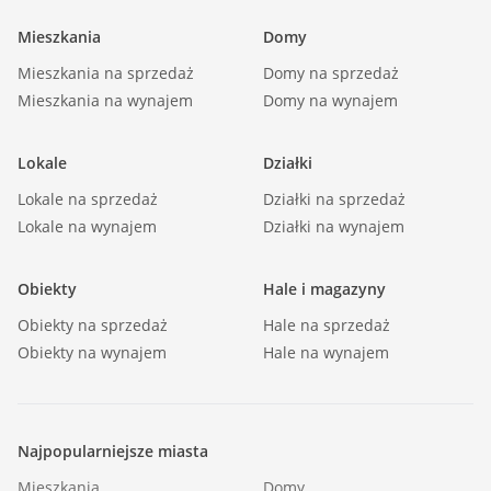
Wysokość pomieszczeń [m]: 2,5000 |
Mieszkania
Domy
Liczba sypialni: 2 |
Mieszkania na sprzedaż
Podłogi pokoi: wylewka |
Domy na sprzedaż
Mieszkania na wynajem
Domy na wynajem
Ściany pokoi: tynk |
Typ kuchni: aneks kuchenny - połączony z
Lokale
Działki
jadalnią |
Rodzaj kuchni: aneks kuchenny połączony z
Lokale na sprzedaż
Działki na sprzedaż
Lokale na wynajem
jadalnią i salonem |
Działki na wynajem
Podłoga kuchni: wylewka |
Typ łazienki: razem z wc |
Obiekty
Hale i magazyny
Glazura łazienki: bez glazury |
Obiekty na sprzedaż
Hale na sprzedaż
Podłoga łazienki: wylewka |
Obiekty na wynajem
Hale na wynajem
Ściany łazienki: tynk |
Glazura WC: bez glazury |
Podłoga WC: wylewka |
Najpopularniejsze miasta
Ściany WC: tynk |
Mieszkania
Domy