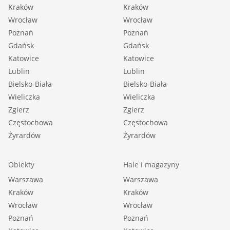
30-081 Kraków |
Kraków
Kraków
Wrocław
12 630-90-45
Wrocław
Poznań
Poznań
Gdańsk
Gdańsk
Katowice
Katowice
::GRATIS | Nasza prowizja zawiera: koszt
Lublin
Lublin
przedwstępnej notarialnej umowy sprzedaży
Bielsko-Biała
Bielsko-Biała
nieruchomości z rynku wtórnego.
Wieliczka
Wieliczka
::GWARANCJA | Gwarancja zwrotu zadatku.
Zgierz
Zgierz
Więcej informacji na sadurscy.pl/zwrot-zadatku/
Częstochowa
Częstochowa
Żyrardów
Żyrardów
Obiekty
Hale i magazyny
Warszawa
Warszawa
Kraków
Kraków
Wrocław
Wrocław
Poznań
Poznań