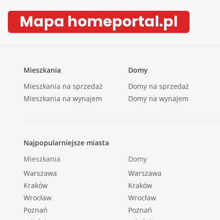
::DODATKOWE INFORMACJE |
Mapa homeportal.pl
Kategoria oferty: Mieszkania dla rodzin z dziećmi |
Rodzaj budynku: blok |
Parking strzeżony (odległość w metrach) [m]: 300 
Dozór budynku: monitoring |
Mieszkania
Domy
Głośność: umiarkowanie ciche |
Mieszkania na sprzedaż
Domy na sprzedaż
Plac zabaw: TAK |
Mieszkania na wynajem
Domy na wynajem
Widok: na osiedle |
Gaz: brak |
Woda: ciepła - miejska |
Najpopularniejsze miasta
Dojazd: asfalt |
Mieszkania
Domy
Otoczenie: działki zabudowane |
Warszawa
Warszawa
Ogrzewanie: C.O. miejskie |
Kraków
Kraków
Linie telefoniczne: TAK |
Wrocław
Wrocław
Internet: TAK |
Poznań
Poznań
Komunikacja publ.: autobus miejski |