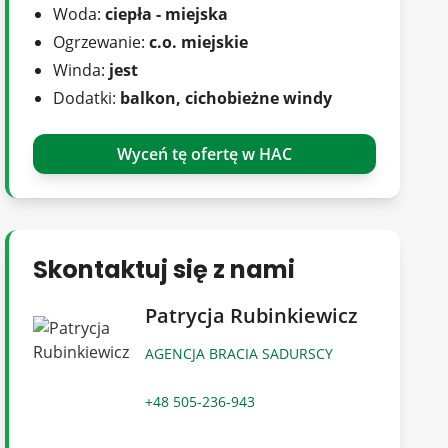
Woda:
ciepła - miejska
Ogrzewanie:
c.o. miejskie
Winda:
jest
Dodatki:
balkon, cichobieżne windy
Wyceń tę ofertę w HAC
Skontaktuj się z nami
Patrycja Rubinkiewicz
AGENCJA BRACIA SADURSCY
+48 505-236-943