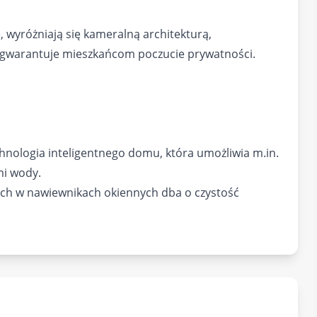
, wyróżniają się kameralną architekturą,
w gwarantuje mieszkańcom poczucie prywatności.
logia inteligentnego domu, która umożliwia m.in.
mi wody.
ch w nawiewnikach okiennych dba o czystość
ejmuje trwałe płytki gresowe, dekoracyjne panele
ie LED.
mi o powierzchni do 123 m², natomiast mieszkania
alkony.
racie ciepła, co przekłada się na oszczędności