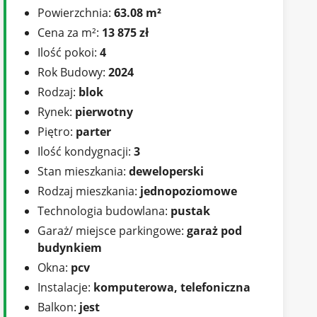
Powierzchnia:
63.08 m²
Cena za m²:
13 875 zł
Ilość pokoi:
4
Rok Budowy:
2024
Rodzaj:
blok
Rynek:
pierwotny
Piętro:
parter
Ilość kondygnacji:
3
Stan mieszkania:
deweloperski
Rodzaj mieszkania:
jednopoziomowe
Technologia budowlana:
pustak
Garaż/ miejsce parkingowe:
garaż pod
budynkiem
Okna:
pcv
Instalacje:
komputerowa, telefoniczna
Balkon:
jest