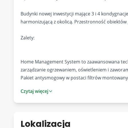
Budynki nowej inwestycji mające 3 i 4 kondygnacje
harmonizującą z okolicą. Przestronność obiektó
Zalety:
Home Management System to zaawansowana techno
zarządzanie ogrzewaniem, oświetleniem i zawora
Pakiet antysmogowy w postaci filtrów montowany
powietrza we wnętrzach mieszkań.
Czytaj więcej
Wysoki standard wykończenia części wspólnych ob
imitujące drewno oraz energooszczędne oświetlen
Mieszkania na parterze posiadają tarasy z ogroda
na wyższych kondygnacjach oferują przestronne b
Lokalizacja
Termoizolacyjne łączniki balkonowe zapobiegają ut