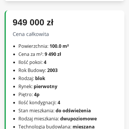
łazienka/WC, garderoba/pomieszczenie
gospodarcze.
949 000 zł
POZIOM 2: (ok.11,28 m2 użytkowych,
Cena całkowita
zdecydowanie więcej po podłodze) poddasze jest
prawie nad całością parteru. Obecnie otwarta
Powierzchnia:
100.0 m²
przestrzeń typu open spece do własnej adaptacji
Cena za m²:
9 490 zł
na jeden, dwa pokoje, lub do własnej adaptacji
Ilość pokoi:
4
wg pomysłu przyszłego nabywcy.
Rok Budowy:
2003
Rodzaj:
blok
Rynek:
pierwotny
Ogrzewanie i woda miejskie.
Piętro:
4p
Ilość kondygnacji:
4
Mieszkanie posiada bardzo duży potencjał, jest
Stan mieszkania:
do odświeżenia
ustawne i funkcjonalne.
Rodzaj mieszkania:
dwupoziomowe
Kuchnia wyposażona w meble na wymiar.
Technologia budowlana:
mieszana