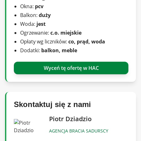
Okna:
pcv
Lokal do odświeżenia lub remontu wg. potrzeb i
Balkon:
duży
uznania przyszłego nabywcy.
Woda:
jest
Ogrzewanie:
c.o. miejskie
Opłaty wg liczników:
co, prąd, woda
Meble ruchome mogą zostać (do
Dodatki:
balkon, meble
indywidualnego ustalenia).
Wyceń tę ofertę w HAC
Miejsca postojowe ogólnodostępne przed
budynkiem dla mieszkańców. Zgodnie z
podziałem i decyzją wspólnoty, przynależą dwa
do tego mieszkania.
Skontaktuj się z nami
Piotr Dziadzio
Okolica z pełną infrastrukturą; liczne sklepy,
szkoły, przedszkola, żłobki, różnorodne usługi,
AGENCJA BRACIA SADURSCY
centrum fitness, basen.