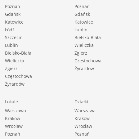
Opłaty wg liczników: woda, prąd, CO |
Poznań
Poznań
Rodzaj mieszkania: dwupoziomowe |
Gdańsk
Gdańsk
Piwnica [m2]: 7,7900 |
Katowice
Katowice
Stan lokalu: do odświeżenia |
Łódź
Lublin
Szczecin
Bielsko-Biała
Okna: PCV |
Lublin
Wieliczka
Balkon: duży |
Bielsko-Biała
Zgierz
Liczba balkonów: 1 |
Wieliczka
Częstochowa
Powierzchnia użytkowa [m2]: 66,7500 |
Zgierz
Żyrardów
Rok budowy: 2003 |
Częstochowa
Liczba pokoi: 4 |
Żyrardów
Liczba sypialni: 3 |
Podłogi pokoi: panele |
Lokale
Działki
Wystawa okien - pokoje : Wsch, Zach |
Warszawa
Warszawa
Typ kuchni: oddzielna i widna |
Kraków
Kraków
Rodzaj kuchni: z zabudową kuchenną |
Wrocław
Wrocław
Podłoga kuchni: gres |
Poznań
Poznań