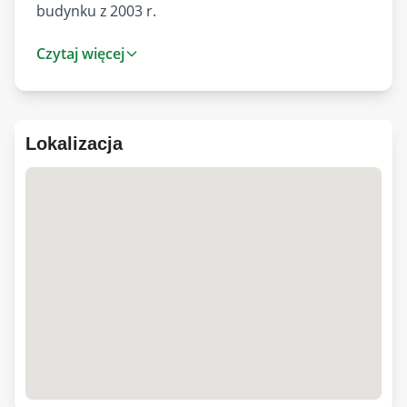
budynku z 2003 r.
Czytaj więcej
Lokal o powierzchni całkowitej licząc po
podłodze, łącznie z poddaszem może być ponad
100 m2 łącznie ze skosami!
Lokalizacja
Powierzchnia użytkowa zgodnie z Księgą
wieczystą: łącznie 74,54 m2, to jest mieszkanie na
poziomie 1 oraz przynależne poddasze ok.11,28
m2 i piwnica ok. 7,79m2).
Lokal składa się:
POZIOM 1: (ok.55,47m2) oddzielna jasna kuchnia,
jasny salon (z bardzo dużym oknem), dwie
sypialnie (obydwie z balkonami), przedpokój,