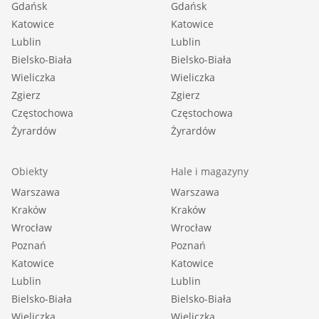
Gdańsk
Gdańsk
Typ łazienki: razem z wc |
Katowice
Katowice
Liczba łazienek: 1 |
Lublin
Lublin
Glazura łazienki: nowego typu |
Bielsko-Biała
Bielsko-Biała
Podłoga łazienki: gres |
Wieliczka
Wieliczka
Wyposażenie łazienki: umywalka |
Zgierz
Zgierz
Liczba przedpokoi: 1 |
Częstochowa
Częstochowa
Podłoga przedpokoi: panele |
Żyrardów
Żyrardów
Obiekty
Hale i magazyny
::LINK DO STRONY |
Warszawa
Warszawa
https://sadurscy.pl/offer/BS1-MS-308748
Kraków
Kraków
Wrocław
Wrocław
Poznań
Poznań
Katowice
Katowice
Zobacz Wirtualny Spacer:
Lublin
Lublin
https://my.matterport.com/show/?
Bielsko-Biała
Bielsko-Biała
m=1VazwSAzQ4B
Wieliczka
Wieliczka