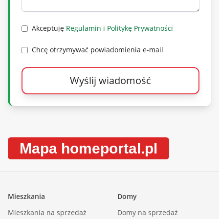
Zapraszam na prezentacje!!!
Akceptuję
Regulamin i Politykę Prywatności
CENA MIESZKANIA 949 000 zł
Chcę otrzymywać powiadomienia e-mail
Wyślij wiadomość
kontakt: Piotr Dziadzio
+48 515 234 864
prezentacja bezpłatna po uprzednim podpisaniu
Mapa homeportal.pl
umowy pośrednictwa
Mieszkania
Domy
::DODATKOWE INFORMACJE |
Mieszkania na sprzedaż
Domy na sprzedaż