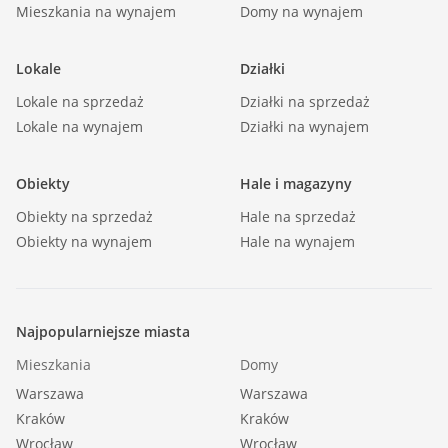
Rodzaj budynku: blok |
Mieszkania na wynajem
Domy na wynajem
Dozór budynku: monitoring |
Widok: na osiedle |
Lokale
Działki
Gaz: brak |
Lokale na sprzedaż
Działki na sprzedaż
Woda: jest |
Lokale na wynajem
Działki na wynajem
Dojazd: asfalt |
Otoczenie: działki zabudowane |
Obiekty
Hale i magazyny
Ogrzewanie: C.O. miejskie |
Obiekty na sprzedaż
Hale na sprzedaż
Linie telefoniczne: TAK |
Obiekty na wynajem
Hale na wynajem
Internet: TAK |
Komunikacja publ.: tramwaj, autobus |
Winda: NIE |
Najpopularniejsze miasta
Rozkład: dwustronne rozkładowe |
Mieszkania
Domy
Usytuowanie: jednostronne |
Warszawa
Warszawa
Opłaty w czynszu: wywóz nieczystości, woda,
Kraków
Kraków
fundusz remontowy, CO, administracja |
Wrocław
Wrocław