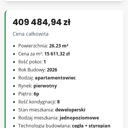
W budynku 8 kondygnacyjnym wiele udogodnień
i nowoczesnych rozwiązań
409 484,94 zł
Eleganckie klatki schodowe. Wykończenia szkłem.
Cena całkowita
Sale spotkań. Lobby z recepcją. Przestrzeń
coworking. Ogólnodostępny taras na dachu.
Powierzchnia:
26.23 m²
Pralnia. 3 windy. Garaż podziemny. Stojaki na
Cena za m²:
15 611,32 zł
rowery.
Ilość pokoi:
1
Rok Budowy:
2026
Każdy lokal przygotowany do montażu
Rodzaj:
apartamentowiec
indywidualnej klimatyzacji.
Rynek:
pierwotny
Piętro:
6p
Inwestycja realizowana w kilku etapach. Pierwsze
Ilość kondygnacji:
8
lokale do odbioru w IV kwartale 2025.
Stan mieszkania:
deweloperski
Ceny netto - możliwość odliczenia podatku VAT
Rodzaj mieszkania:
jednopoziomowe
23 %
Technologia budowlana:
cegła + styropian