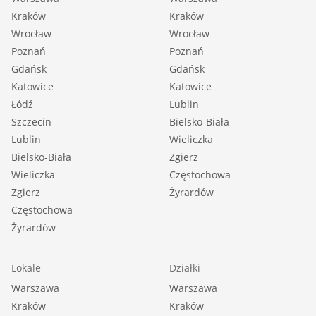
::GRATIS | Nasza prowizja zawiera: koszt
Kraków
Kraków
przedwstępnej notarialnej umowy sprzedaży
Wrocław
Wrocław
nieruchomości z rynku wtórnego.
Poznań
Poznań
::GWARANCJA | Gwarancja zwrotu zadatku.
Gdańsk
Gdańsk
Katowice
Więcej informacji na sadurscy.pl/zwrot-zadatku/
Katowice
Łódź
Lublin
Szczecin
Bielsko-Biała
Lublin
Wieliczka
Bielsko-Biała
Zgierz
Wieliczka
Częstochowa
Zgierz
Żyrardów
Częstochowa
Żyrardów
Lokale
Działki
Warszawa
Warszawa
Kraków
Kraków