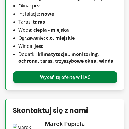
Okna:
pcv
Zapraszam do kontaktu
Instalacje:
nowe
Marek Popiela
Taras:
taras
tel; +48 518 967 677
Woda:
ciepła - miejska
mail; marek@sadurscy.pl
Ogrzewanie:
c.o. miejskie
::DODATKOWE INFORMACJE |
Winda:
jest
Kategoria oferty: Mieszkania dla rodzin z dziećmi
Dodatki:
klimatyzacja., monitoring,
|
ochrona, taras, trzyszybowe okna, winda
Rodzaj budynku: apartamentowiec |
Parking strzeżony (odległość w metrach) [m]: 100
Wyceń tę ofertę w HAC
|
Dozór budynku: Ochrona całodobowa |
Widok: panorama miasta |
Gaz: brak |
Skontaktuj się z nami
Woda: ciepła - miejska |
Marek Popiela
Dojazd: asfaltowa/kostka |