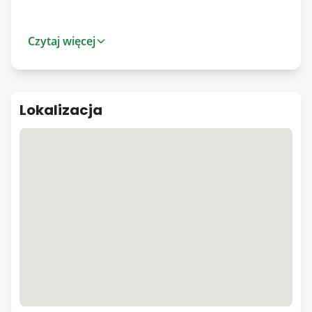
Będzie to prawdziwe miejsce spotkań ciekawych i
Czytaj więcej
aktywnych ludzi w przestrzeniach
gwarantujących komfort i spokój, przyjaznych
zarówno jako miejsca pracy, jak i wypoczynku.
Lokalizacja
W ofercie wiele lokali użytkowych do dowolnej
aranżacji, przewidzieliśmy w nim również
przestrzenie wspólne jako niezbędne elementy
naszej filozofii SHARE-WORK-RENT
Znajdziesz tu przestrzeń dla siebie i swoich
bliskich. Odpowiednie zarówno na spotkania
rodzinne, towarzyskie jak i biznesowe.