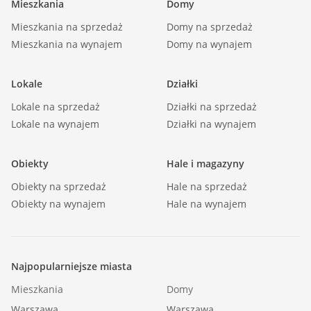
Mieszkania
Domy
Mieszkania na sprzedaż
::LINK DO STRONY |
Domy na sprzedaż
Mieszkania na wynajem
Domy na wynajem
https://sadurscy.pl/offer/BS2-MS-311623
Lokale
Działki
::KONTAKT DO AGENTA |
Marek Popiela |
Lokale na sprzedaż
Działki na sprzedaż
Lokale na wynajem
+48 518-967-677 |
Działki na wynajem
marek@sadurscy.pl
Obiekty
Hale i magazyny
::DANE BIURA |
Obiekty na sprzedaż
Hale na sprzedaż
Oddział BS2, Rynek Pierwotny |
Obiekty na wynajem
Hale na wynajem
Przewóz 47 |
30-081 Kraków |
12 630-90-45
Najpopularniejsze miasta
Mieszkania
Domy
Warszawa
Warszawa