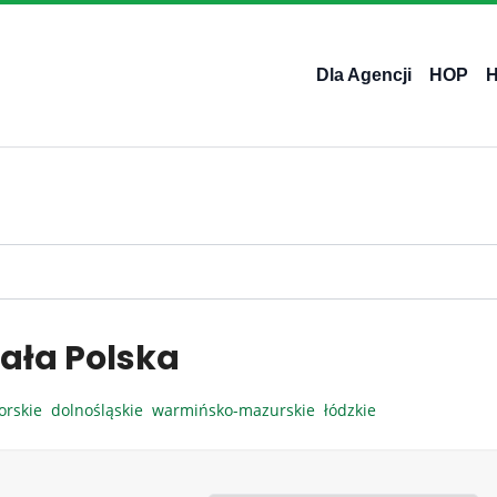
Dla Agencji
HOP
ała Polska
orskie
dolnośląskie
warmińsko-mazurskie
łódzkie