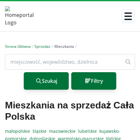
Strona Główna
/
Sprzedaż
/
Mieszkania
/
Szukaj
Filtry
Mieszkania na sprzedaż Cała
Polska
małopolskie
śląskie
mazowieckie
lubelskie
kujawsko-
pomorskie
dolnośląskie
warmińsko-mazurskie
łódzkie