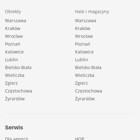
Obiekty
Hale i magazyny
Warszawa
Warszawa
Kraków
Kraków
Wrocław
Wrocław
Poznań
Poznań
Katowice
Katowice
Lublin
Lublin
Bielsko-Biała
Bielsko-Biała
Wieliczka
Wieliczka
Zgierz
Zgierz
Częstochowa
Częstochowa
Żyrardów
Żyrardów
Serwis
Dla agencji
HOP