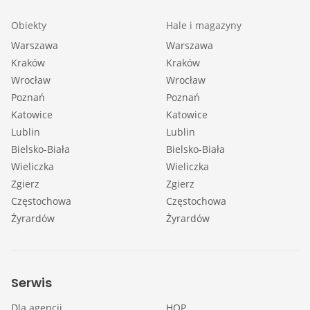
Obiekty
Hale i magazyny
Warszawa
Warszawa
Kraków
Kraków
Wrocław
Wrocław
Poznań
Poznań
Katowice
Katowice
Lublin
Lublin
Bielsko-Biała
Bielsko-Biała
Wieliczka
Wieliczka
Zgierz
Zgierz
Częstochowa
Częstochowa
Żyrardów
Żyrardów
Serwis
Dla agencji
HOP