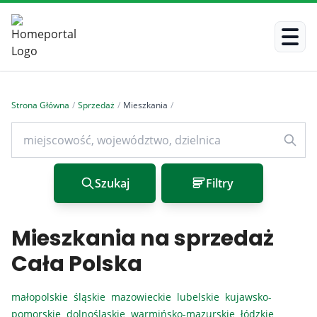
Strona Główna
/
Sprzedaż
/
Mieszkania
/
Szukaj
Filtry
Mieszkania na sprzedaż
Cała Polska
małopolskie
śląskie
mazowieckie
lubelskie
kujawsko-
pomorskie
dolnośląskie
warmińsko-mazurskie
łódzkie