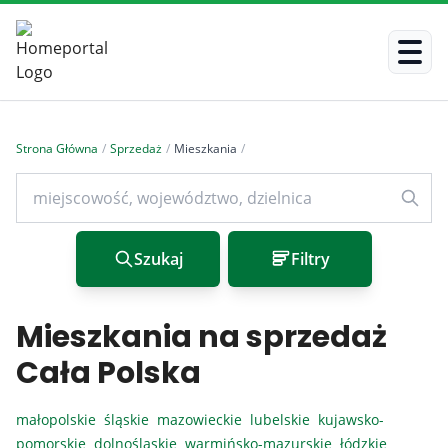
Strona Główna
/
Sprzedaż
/
Mieszkania
/
Szukaj
Filtry
Mieszkania na sprzedaż
Cała Polska
małopolskie
śląskie
mazowieckie
lubelskie
kujawsko-
pomorskie
dolnośląskie
warmińsko-mazurskie
łódzkie