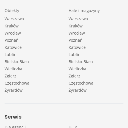
Obiekty
Hale i magazyny
Warszawa
Warszawa
Kraków
Kraków
Wrocław
Wrocław
Poznań
Poznań
Katowice
Katowice
Lublin
Lublin
Bielsko-Biała
Bielsko-Biała
Wieliczka
Wieliczka
Zgierz
Zgierz
Częstochowa
Częstochowa
Żyrardów
Żyrardów
Serwis
Dla agencji
HOP