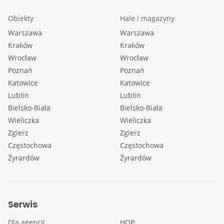
Obiekty
Hale i magazyny
Warszawa
Warszawa
Kraków
Kraków
Wrocław
Wrocław
Poznań
Poznań
Katowice
Katowice
Lublin
Lublin
Bielsko-Biała
Bielsko-Biała
Wieliczka
Wieliczka
Zgierz
Zgierz
Częstochowa
Częstochowa
Żyrardów
Żyrardów
Serwis
Dla agencji
HOP