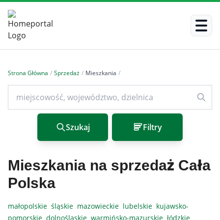
Strona Główna
/
Sprzedaż
/
Mieszkania
/
Szukaj
Filtry
Mieszkania na sprzedaż Cała
Polska
małopolskie
śląskie
mazowieckie
lubelskie
kujawsko-
pomorskie
dolnośląskie
warmińsko-mazurskie
łódzkie