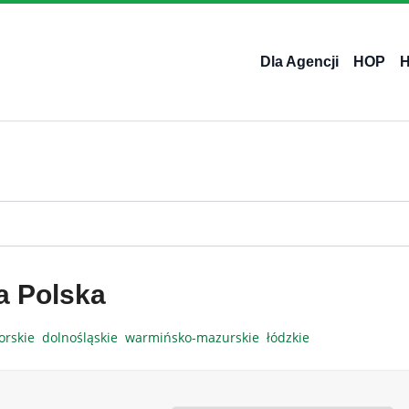
Dla Agencji
HOP
a Polska
orskie
dolnośląskie
warmińsko-mazurskie
łódzkie