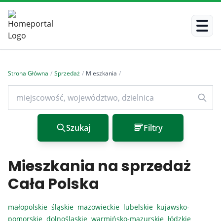
Strona Główna
/
Sprzedaż
/
Mieszkania
/
Szukaj
Filtry
Mieszkania na sprzedaż
Cała Polska
małopolskie
śląskie
mazowieckie
lubelskie
kujawsko-
pomorskie
dolnośląskie
warmińsko-mazurskie
łódzkie