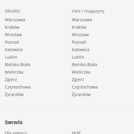
Obiekty
Hale i magazyny
Warszawa
Warszawa
Kraków
Kraków
Wrocław
Wrocław
Poznań
Poznań
Katowice
Katowice
Lublin
Lublin
Bielsko-Biała
Bielsko-Biała
Wieliczka
Wieliczka
Zgierz
Zgierz
Częstochowa
Częstochowa
Żyrardów
Żyrardów
Serwis
Dla agencji
HOP