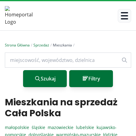
Strona Główna
/
Sprzedaż
/
Mieszkania
/
Szukaj
Filtry
Mieszkania na sprzedaż
Cała Polska
małopolskie
śląskie
mazowieckie
lubelskie
kujawsko-
pomorskie
dolnośląskie
warmińsko-mazurskie
łódzkie