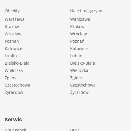
Obiekty
Hale i magazyny
Warszawa
Warszawa
Kraków
Kraków
Wrocław
Wrocław
Poznań
Poznań
Katowice
Katowice
Lublin
Lublin
Bielsko-Biała
Bielsko-Biała
Wieliczka
Wieliczka
Zgierz
Zgierz
Częstochowa
Częstochowa
Żyrardów
Żyrardów
Serwis
Dla agencji
HOP