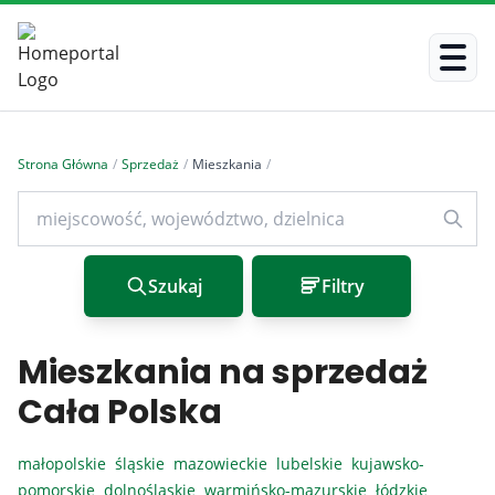
Strona Główna
/
Sprzedaż
/
Mieszkania
/
Szukaj
Filtry
Mieszkania na sprzedaż
Cała Polska
małopolskie
śląskie
mazowieckie
lubelskie
kujawsko-
pomorskie
dolnośląskie
warmińsko-mazurskie
łódzkie