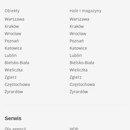
Obiekty
Hale i magazyny
Warszawa
Warszawa
Kraków
Kraków
Wrocław
Wrocław
Poznań
Poznań
Katowice
Katowice
Lublin
Lublin
Bielsko-Biała
Bielsko-Biała
Wieliczka
Wieliczka
Zgierz
Zgierz
Częstochowa
Częstochowa
Żyrardów
Żyrardów
Serwis
Dla agencji
HOP