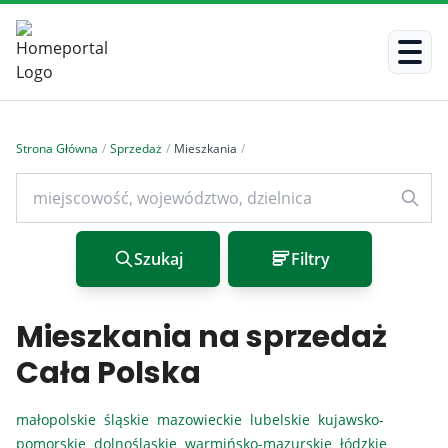
Strona Główna
/
Sprzedaż
/
Mieszkania
/
Szukaj
Filtry
Mieszkania na sprzedaż
Cała Polska
małopolskie
śląskie
mazowieckie
lubelskie
kujawsko-
pomorskie
dolnośląskie
warmińsko-mazurskie
łódzkie