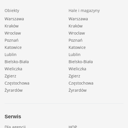
Obiekty
Hale i magazyny
Warszawa
Warszawa
Kraków
Kraków
Wrocław
Wrocław
Poznań
Poznań
Katowice
Katowice
Lublin
Lublin
Bielsko-Biała
Bielsko-Biała
Wieliczka
Wieliczka
Zgierz
Zgierz
Częstochowa
Częstochowa
Żyrardów
Żyrardów
Serwis
Dla agencji
HOP