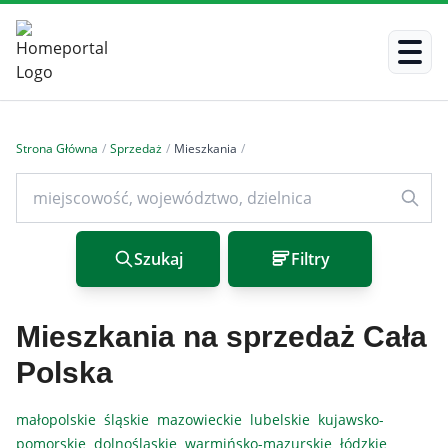
Strona Główna
/
Sprzedaż
/
Mieszkania
/
Szukaj
Filtry
Mieszkania na sprzedaż Cała
Polska
małopolskie
śląskie
mazowieckie
lubelskie
kujawsko-
pomorskie
dolnośląskie
warmińsko-mazurskie
łódzkie