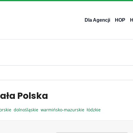
Dla Agencji
HOP
ała Polska
orskie
dolnośląskie
warmińsko-mazurskie
łódzkie