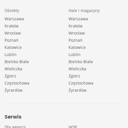
Obiekty
Hale i magazyny
Warszawa
Warszawa
Kraków
Kraków
Wrocław
Wrocław
Poznań
Poznań
Katowice
Katowice
Lublin
Lublin
Bielsko-Biała
Bielsko-Biała
Wieliczka
Wieliczka
Zgierz
Zgierz
Częstochowa
Częstochowa
Żyrardów
Żyrardów
Serwis
Dla agencji
HOP