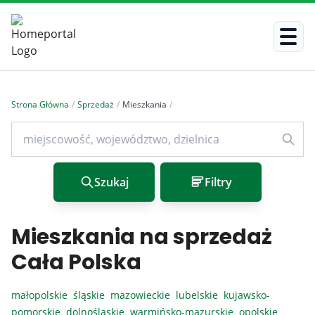
Strona Główna
/
Sprzedaż
/
Mieszkania
/
Szukaj
Filtry
Mieszkania na sprzedaż
Cała Polska
małopolskie
śląskie
mazowieckie
lubelskie
kujawsko-
pomorskie
dolnośląskie
warmińsko-mazurskie
opolskie