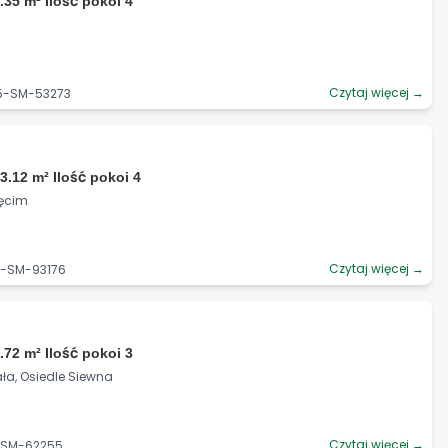
.35 m² Ilość pokoi 4
Czytaj więcej →
25-SM-53273
3.12 m² Ilość pokoi 4
ięcim
Czytaj więcej →
9-SM-93176
.72 m² Ilość pokoi 3
iała, Osiedle Siewna
Czytaj więcej →
8-SM-62255