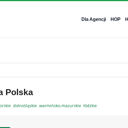
Dla Agencji
HOP
a Polska
orskie
dolnośląskie
warmińsko-mazurskie
łódzkie