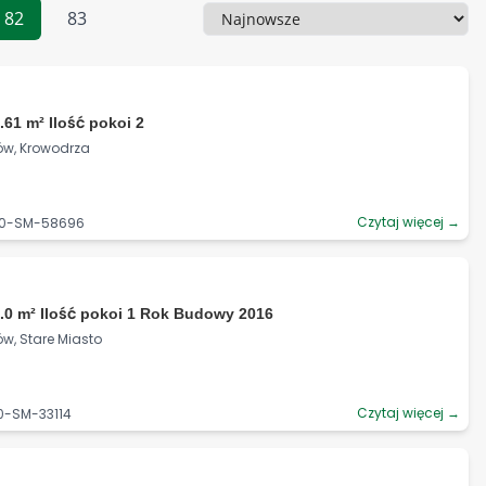
82
83
Sortowanie
ł
.61 m² Ilość pokoi 2
ów, Krowodrza
Czytaj więcej →
90-SM-58696
.0 m² Ilość pokoi 1 Rok Budowy 2016
ów, Stare Miasto
Czytaj więcej →
0-SM-33114