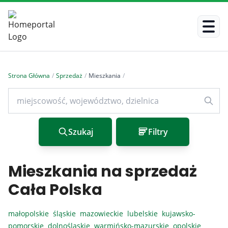
Strona Główna
/
Sprzedaż
/
Mieszkania
/
Szukaj
Filtry
Mieszkania na sprzedaż
Cała Polska
małopolskie
śląskie
mazowieckie
lubelskie
kujawsko-
pomorskie
dolnośląskie
warmińsko-mazurskie
opolskie