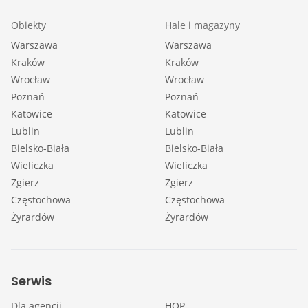
Obiekty
Hale i magazyny
Warszawa
Warszawa
Kraków
Kraków
Wrocław
Wrocław
Poznań
Poznań
Katowice
Katowice
Lublin
Lublin
Bielsko-Biała
Bielsko-Biała
Wieliczka
Wieliczka
Zgierz
Zgierz
Częstochowa
Częstochowa
Żyrardów
Żyrardów
Serwis
Dla agencji
HOP