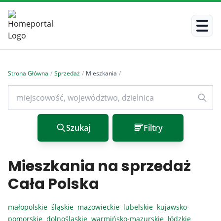
Strona Główna
/
Sprzedaż
/
Mieszkania
/
Szukaj
Filtry
Mieszkania na sprzedaż
Cała Polska
małopolskie
śląskie
mazowieckie
lubelskie
kujawsko-
pomorskie
dolnośląskie
warmińsko-mazurskie
łódzkie