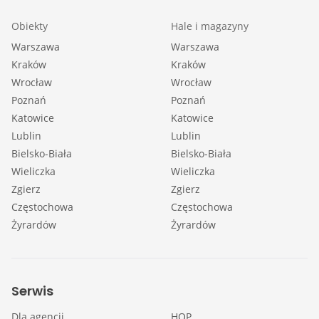
Obiekty
Hale i magazyny
Warszawa
Warszawa
Kraków
Kraków
Wrocław
Wrocław
Poznań
Poznań
Katowice
Katowice
Lublin
Lublin
Bielsko-Biała
Bielsko-Biała
Wieliczka
Wieliczka
Zgierz
Zgierz
Częstochowa
Częstochowa
Żyrardów
Żyrardów
Serwis
Dla agencji
HOP